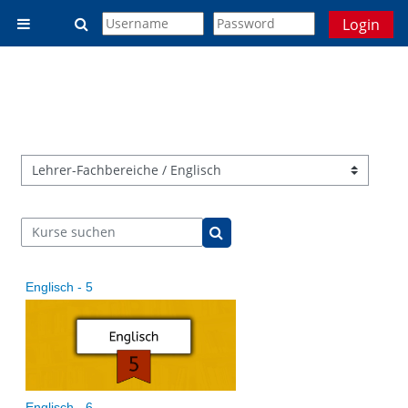
Zum Hauptinhalt
Sucheingabe umschalten
Login
Website-Übersicht
Kursbereiche
Kurse suchen
Kurse suchen
Englisch - 5
Englisch - 6