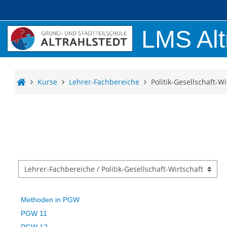
Zum Hauptinhalt
LMS Alt
Kurse
Lehrer-Fachbereiche
Politik-Gesellschaft-Wi
ursbereiche
Methoden in PGW
PGW 11
PGW 12