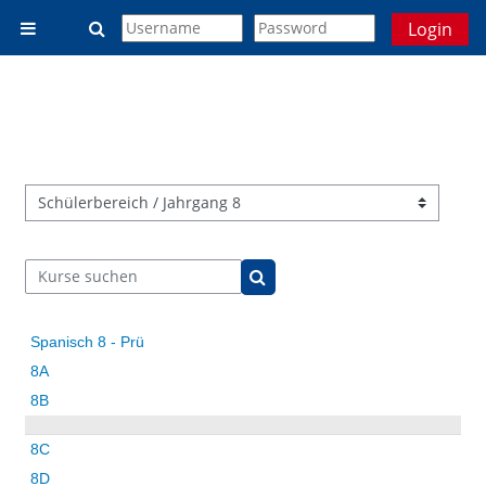
Zum Hauptinhalt
Sucheingabe umschalten
Login
Website-Übersicht
Kursbereiche
Kurse suchen
Kurse suchen
Spanisch 8 - Prü
8A
8B
8C
8D