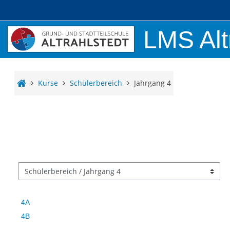
Zum Hauptinhalt
LMS Alt
Kurse
Schülerbereich
Jahrgang 4
ursbereiche
4A
4B